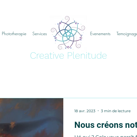
Phototherapie
Services
creative plenitude
Evenements
Temoignag
Creative Plenitude
18 avr. 2023
3 min de lecture
Nous créons notr