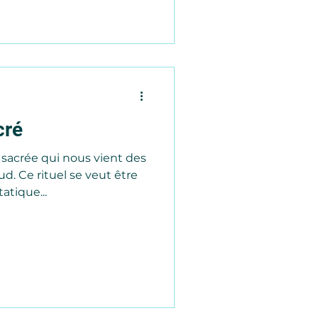
cré
 sacrée qui nous vient des
t être
atique...