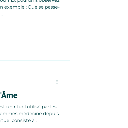
 fou ? Et pourtant observez
un exemple ; Que se passe-
..
d'Âme
 un rituel utilisé par les
Femmes médecine depuis
tuel consiste à...