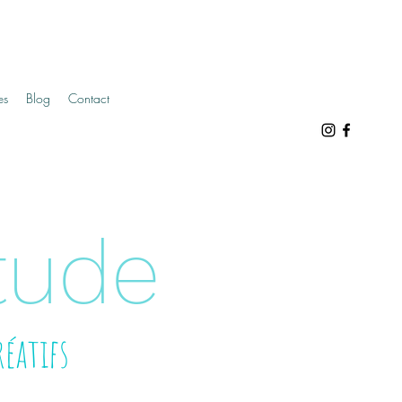
es
Blog
Contact
tude
réatifs