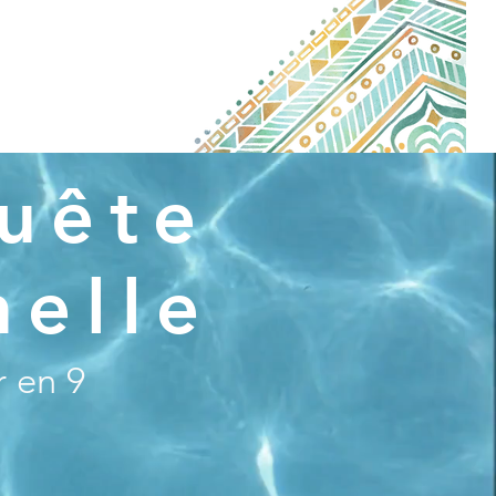
uête
nelle
 en 9