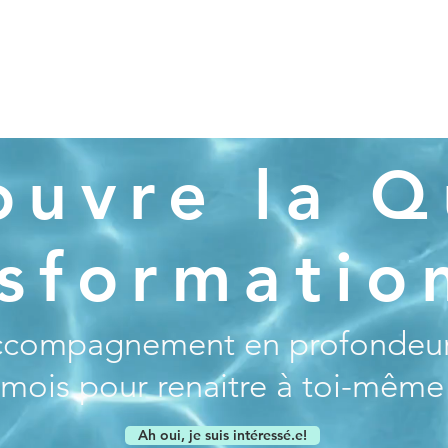
ouvre la Q
sformatio
ccompagnement en profondeur
mois pour renaitre à toi-même
Ah oui, je suis intéressé.e!