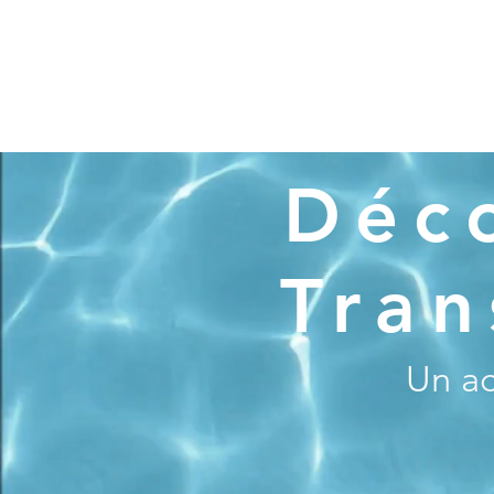
Déc
Tran
Un a