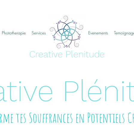
Phototherapie
Services
creative plenitude
Evenements
Temoignag
Creative Plenitude
tive Pléni
me tes Souffrances en Potentiels C