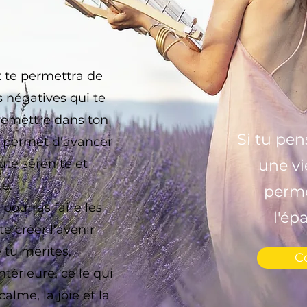
te permettra de
s négatives qui te
 remettre dans ton
Si tu pen
te permet d'avancer
ute sérénité et
une vi
ce.
perme
 pourras faire les
l'ép
e créer l'avenir
 tu mérites.
C
ntérieure, celle qui
alme, la joie et la