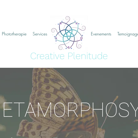
Phototherapie
Services
creative plenitude
Evenements
Temoignag
Creative Plenitude
ETAMORPHOS