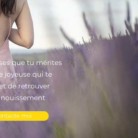
ses que tu mérites
e joyeuse qui te
t de retrouver
anouissement
ontacte moi