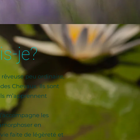
is-je?
t rêveuse peu ordinaire,
 des Chevaux. Ils sont
 ils m’apprennent
 j’accompagne les
amorphoser en
ie faite de légèreté et