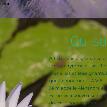
meur.
Qui su
Artiste sensible, créative e
je vis au rythme du souffle
mes alliés et enseignants,
quotidiennement LA VIE.
Je m'appelle Alexandra et
Femmes à pouvoir se mét
douceur pour re-créer une v