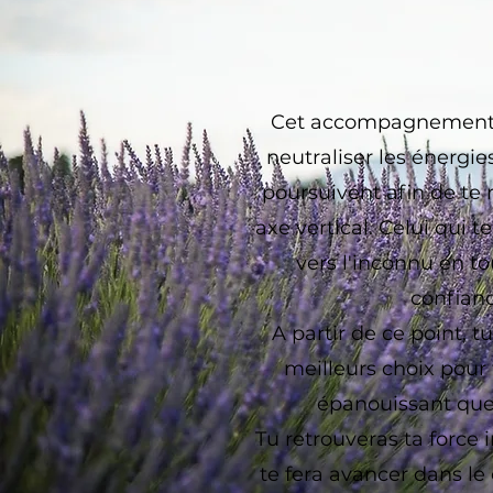
Cet accompagnement 
neutraliser les énergie
poursuivent afin de te
axe vertical. Celui qui 
vers l'inconnu en to
confian
A partir de ce point, tu
meilleurs choix pour t
épanouissant que
Tu retrouveras ta force i
te fera avancer dans le c