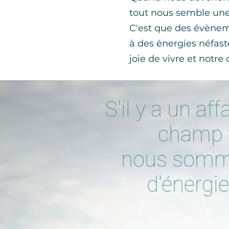
tout nous semble une
C'est que des évèneme
à des énergies néfast
joie de vivre et notre
S'il y a un af
champ v
nous somme
d'énergi