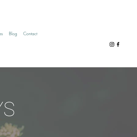
es
Blog
Contact
YS