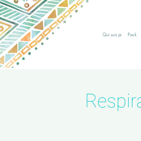
Qui suis je
Pack
Respir