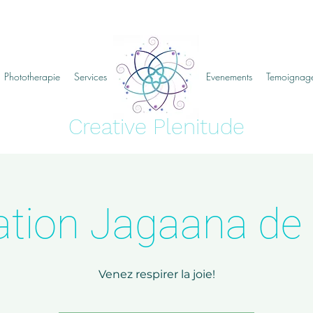
Phototherapie
Services
creative plenitude
Evenements
Temoignag
Creative Plenitude
ation Jagaana de
Venez respirer la joie!